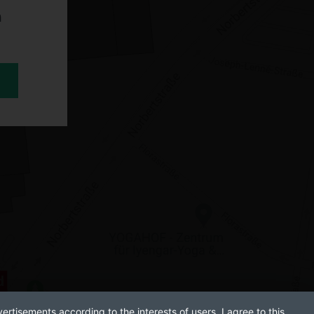
n
ertisements according to the interests of users. I agree to this