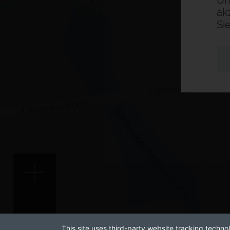
Um
ak
Si
This site uses third-party website tracking technol