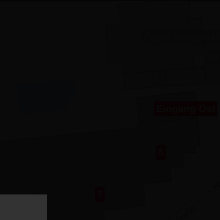
×
stellerinformation
Besuchsplaner
0
stellersuche
hre Besucherroute