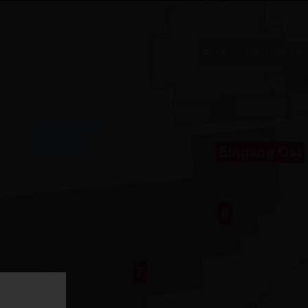
×
stellerinformation
Besuchsplaner
0
stellersuche
hre Besucherroute