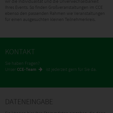
wir die Individualität und die Unverwechselbarkeit
Ihres Events. So finden Großveranstaltungen im CCE
ebenso den passenden Rahmen wie Veranstaltungen
für einen ausgesuchten kleinen Teilnehmerkreis.
KONTAKT
Sie haben Fragen?
Unser
CCE-Team
ist jederzeit gern für Sie da.
DATENEINGABE