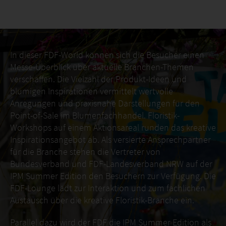
In dieser FDF-World können sich die Besucher einen
Messe-Überblick über aktuelle Branchen-Themen
verschaffen. Die Vielzahl der Produkt-Ideen und
blumigen Inspirationen vermittelt wertvolle
Anregungen und praxisnahe Darstellungen für den
Point-of-Sale im Blumenfachhandel. Floristik-
Workshops auf einem Aktionsareal runden das kreative
Inspirationsangebot ab. Als versierte Ansprechpartner
für die Branche stehen die Vertreter von
Bundesverband und FDF-Landesverband NRW auf der
IPM Summer Edition den Besuchern zur Verfügung. Die
FDF-Lounge lädt zur Interaktion und zum fachlichen
Austausch über die kreative Floristik-Branche ein.
Parallel dazu wird der FDF die IPM Summer Edition als