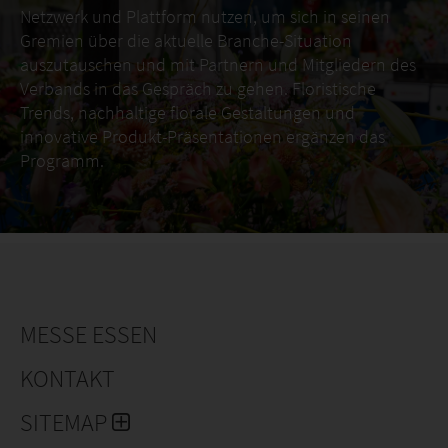
Netzwerk und Plattform nutzen, um sich in seinen
Gremien über die aktuelle Branche-Situation
auszutauschen und mit Partnern und Mitgliedern des
Verbands in das Gespräch zu gehen. Floristische
Trends, nachhaltige florale Gestaltungen und
innovative Produkt-Präsentationen ergänzen das
Programm.
MESSE ESSEN
KONTAKT
SITEMAP