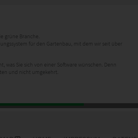
die grüne Branche.
nungssystem für den Gartenbau, mit dem wir seit über
t, was Sie sich von einer Software wünschen. Denn
iten und nicht umgekehrt.
ng in der Software-Entwicklung und Betreuung von
NTERAKTIVEN
Außendienst-Repräsentanten in Deutschland, Italien,
ien und der Schweiz.