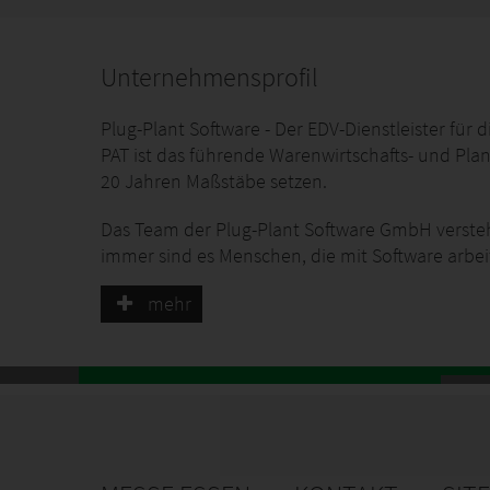
Unternehmensprofil
Plug-Plant Software - Der EDV-Dienstleister für 
PAT ist das führende Warenwirtschafts- und Pla
20 Jahren Maßstäbe setzen.
Das Team der Plug-Plant Software GmbH versteh
immer sind es Menschen, die mit Software arbe
Unser Service basiert auf langjähriger Erfahru
mehr
DER STAND IM I
Gartenbaubetrieben, Im- und Exportfirmen und 
Österreich, Belgien, Niederlande, Ungarn, Span
HALLENPLAN