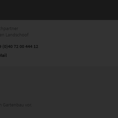
chpartner
ven Landschoof
 (0)40 72 00 444 12
ail
n Gartenbau vor.