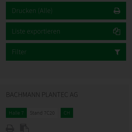
Drucken
(Alle)
Liste exportieren
Filter
BACHMANN PLANTEC AG
Halle 7
Stand 7C20
CH